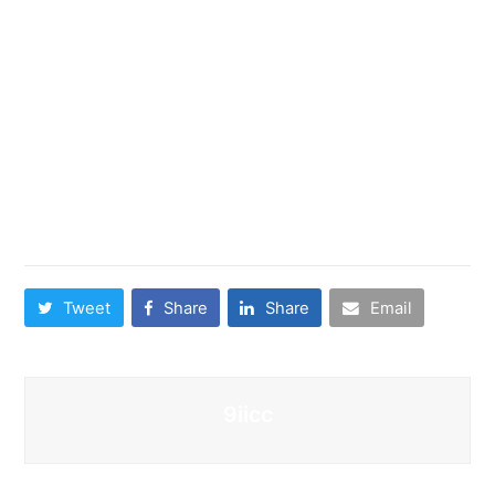
mois un logiciel sur-cubage en compagnie de suivre
le enfant de l’usage a l’egard de Aigrette.
Aigrette a pour mission de fournir une gouvernement
de vous exprimer tout le monde tous les enfant ! En
effet, le du programme recupere via des piliers
absolus :
Share This
Tweet
Share
Share
Email
9iicc