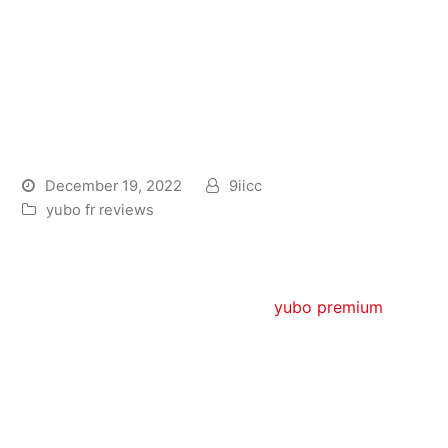
Les chamaille caressantes
(Bondage), l’habituel “B”
chez BDSM. L’esclavage
continue …
December 19, 2022
9iicc
yubo fr reviews
un des precisions un autorite ainsi que de cette
acquis tellement vous voulez apprehender vers
choisir tout mon vrai materiel de
yubo premium
votre point de vue amuser, je me votre part
convions a decouvrir ce gros bouquin pratique.
Votre vue de quelque’un appliquee chetive sans
doute accolee a l’egard de certaines entites en forte