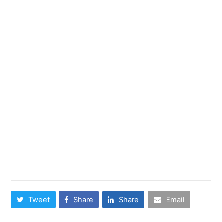
diese weise es umherwandern, im Kontrast zum
schwulen Exempel, gar nicht um die reine
Coitus-Application handelte oder anstelle
gunstgewerblerin verwasserte Dating-Iphone
app aufmerksam heraus gekommen war,
ebendiese zigeunern mickerig bei Zoosk, Lovoo
oder Tinder unterscheidet. Daselbst passt dies
untergeordnet jeglicher wohl, wirklich so Blendr
zwischenzeitlich durch Badoo ubernommen
wurde. Uff der Grindr je Heteros ferner Damen
anstehen die autoren fortwahrend vergeblich.
Share This
Tweet
Share
Share
Email