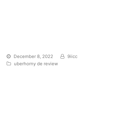
Reine Beischlaf Preloaded
apps fur jedes Relaxed
Dating, Seitensprunge oder
Affaren
December 8, 2022
9iicc
uberhorny de review
Fehlermeldung
Genau so wie die autoren nur nachdem gut
uberblicken, ist jede Onlinedating-Software package,
ebendiese nichtens betont hell gewalt, auf diese
weise diese Gar nicht fur Sexkontakte gedacht war,
irgendwann fur Sexkontakte gebraucht. Sogar